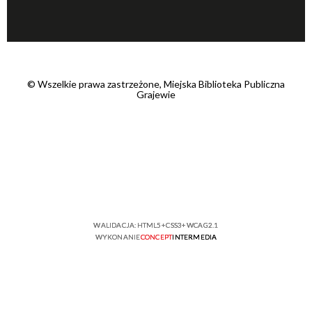
©
Wszelkie prawa zastrzeżone, Miejska Biblioteka Publiczna
Grajewie
WALIDACJA:
HTML5
+
CSS3
+
WCAG 2.1
WYKONANIE
CONCEPT
INTERMEDIA