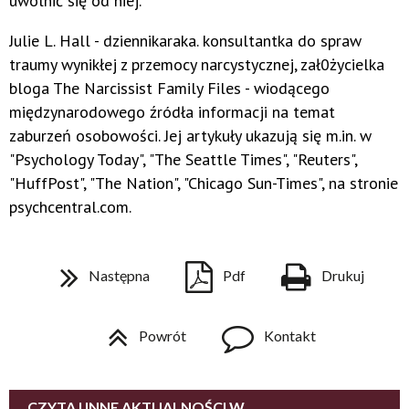
uwolnić się od niej.
Julie L. Hall - dziennikaraka. konsultantka do spraw
traumy wynikłej z przemocy narcystycznej, zał0życielka
bloga The Narcissist Family Files - wiodącego
międzynarodowego źródła informacji na temat
zaburzeń osobowości. Jej artykuły ukazują się m.in. w
"Psychology Today", "The Seattle Times", "Reuters",
"HuffPost", "The Nation", "Chicago Sun-Times", na stronie
psychcentral.com.
Następna
Pdf
Drukuj
Powrót
Kontakt
CZYTAJ INNE AKTUALNOŚCI W