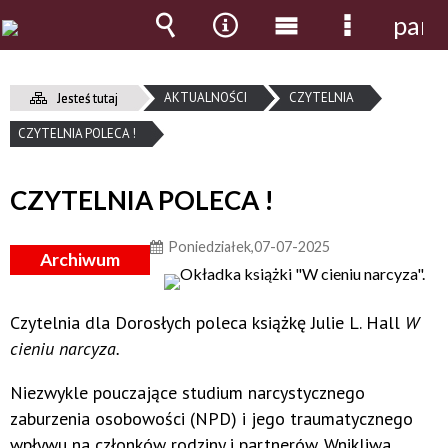
pane
Wyszukiwarka
Narzędzia
Menu
Menu
główne
szczegół
AKTUALNOŚCI
CZYTELNIA
Jesteś tutaj
CZYTELNIA POLECA !
CZYTELNIA POLECA !
Poniedziałek,07-07-2025
Archiwum
Czytelnia dla Dorosłych poleca książkę Julie L. Hall
W
cieniu narcyza.
Niezwykle pouczające studium narcystycznego
zaburzenia osobowości (NPD) i jego traumatycznego
wpływu na członków rodziny i partnerów. Wnikliwa,